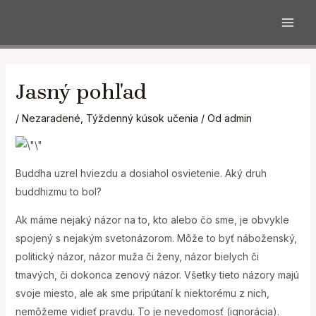
MAI
Preskočiť
na
Jasný pohľad
obsah
/
Nezaradené
,
Týždenný kúsok učenia
/ Od
admin
Buddha uzrel hviezdu a dosiahol osvietenie. Aký druh
buddhizmu to bol?
Ak máme nejaký názor na to, kto alebo čo sme, je obvykle
spojený s nejakým svetonázorom. Môže to byť náboženský,
politický názor, názor muža či ženy, názor bielych či
tmavých, či dokonca zenový názor. Všetky tieto názory majú
svoje miesto, ale ak sme pripútaní k niektorému z nich,
nemôžeme vidieť pravdu. To je nevedomosť (ignorácia).