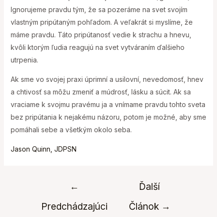
Ignorujeme pravdu tým, že sa pozeráme na svet svojím
vlastným pripútaným pohľadom. A veľakrát si myslíme, že
máme pravdu. Táto pripútanosť vedie k strachu a hnevu,
kvôli ktorým ľudia reagujú na svet vytváraním ďalšieho
utrpenia.
Ak sme vo svojej praxi úprimní a usilovní, nevedomosť, hnev
a chtivosť sa môžu zmeniť a múdrosť, lásku a súcit. Ak sa
vraciame k svojmu pravému ja a vnímame pravdu tohto sveta
bez pripútania k nejakému názoru, potom je možné, aby sme
pomáhali sebe a všetkým okolo seba.
Jason Quinn, JDPSN
Navigácia
←
Ďalší
v
Predchádzajúci
Článok
→
článku