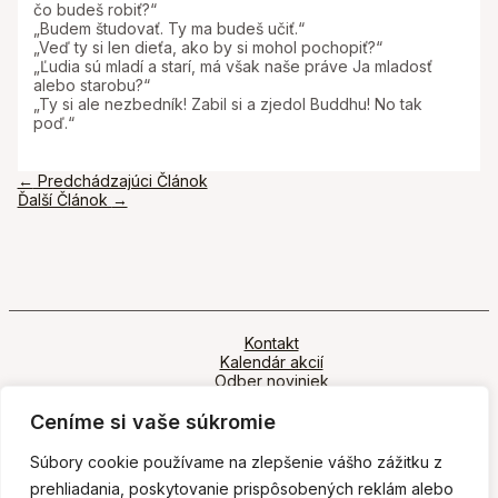
čo budeš robiť?“
„Budem študovať. Ty ma budeš učiť.“
„Veď ty si len dieťa, ako by si mohol pochopiť?“
„Ľudia sú mladí a starí, má však naše práve Ja mladosť
alebo starobu?“
„Ty si ale nezbedník! Zabil si a zjedol Buddhu! No tak
poď.“
Navigácia
←
Predchádzajúci Článok
v
Ďalší Článok
→
článku
Kontakt
Kalendár akcií
Odber noviniek
Ochrana osobných údajov
Ceníme si vaše súkromie
Súbory cookie používame na zlepšenie vášho zážitku z
prehliadania, poskytovanie prispôsobených reklám alebo