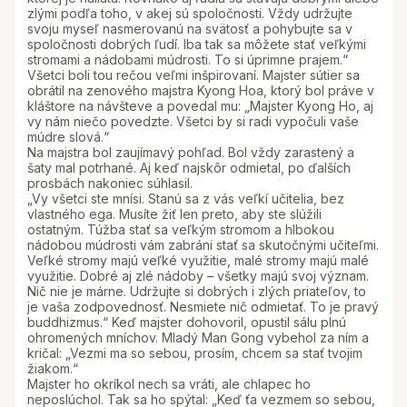
zlými podľa toho, v akej sú spoločnosti. Vždy udržujte
svoju myseľ nasmerovanú na svätosť a pohybujte sa v
spoločnosti dobrých ľudí. Iba tak sa môžete stať veľkými
stromami a nádobami múdrosti. To si úprimne prajem.“
Všetci boli tou rečou veľmi inšpirovaní. Majster sútier sa
obrátil na zenového majstra Kyong Hoa, ktorý bol práve v
kláštore na návšteve a povedal mu: „Majster Kyong Ho, aj
vy nám niečo povedzte. Všetci by si radi vypočuli vaše
múdre slová.“
Na majstra bol zaujímavý pohľad. Bol vždy zarastený a
šaty mal potrhané. Aj keď najskôr odmietal, po ďalších
prosbách nakoniec súhlasil.
„Vy všetci ste mnísi. Stanú sa z vás veľkí učitelia, bez
vlastného ega. Musíte žiť len preto, aby ste slúžili
ostatným. Túžba stať sa veľkým stromom a hlbokou
nádobou múdrosti vám zabráni stať sa skutočnými učiteľmi.
Veľké stromy majú veľké využitie, malé stromy majú malé
využitie. Dobré aj zlé nádoby – všetky majú svoj význam.
Nič nie je márne. Udržujte si dobrých i zlých priateľov, to
je vaša zodpovednosť. Nesmiete nič odmietať. To je pravý
buddhizmus.“ Keď majster dohovoril, opustil sálu plnú
ohromených mníchov. Mladý Man Gong vybehol za ním a
kričal: „Vezmi ma so sebou, prosím, chcem sa stať tvojim
žiakom.“
Majster ho okríkol nech sa vráti, ale chlapec ho
neposlúchol. Tak sa ho spýtal: „Keď ťa vezmem so sebou,