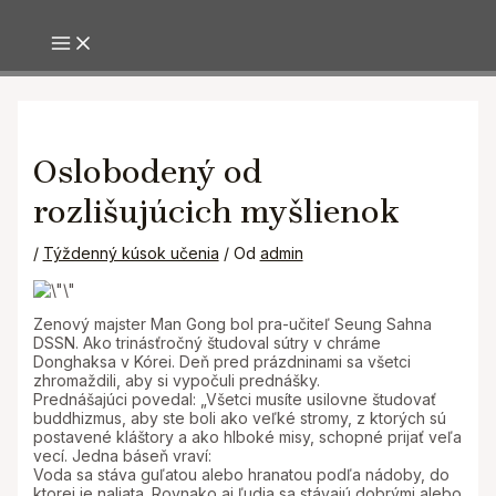
MAIN MENU
Preskočiť
na
obsah
Oslobodený od
rozlišujúcich myšlienok
/
Týždenný kúsok učenia
/ Od
admin
Zenový majster Man Gong bol pra-učiteľ Seung Sahna
DSSN. Ako trinásťročný študoval sútry v chráme
Donghaksa v Kórei. Deň pred prázdninami sa všetci
zhromaždili, aby si vypočuli prednášky.
Prednášajúci povedal: „Všetci musíte usilovne študovať
buddhizmus, aby ste boli ako veľké stromy, z ktorých sú
postavené kláštory a ako hlboké misy, schopné prijať veľa
vecí. Jedna báseň vraví:
Voda sa stáva guľatou alebo hranatou podľa nádoby, do
ktorej je naliata. Rovnako aj ľudia sa stávajú dobrými alebo