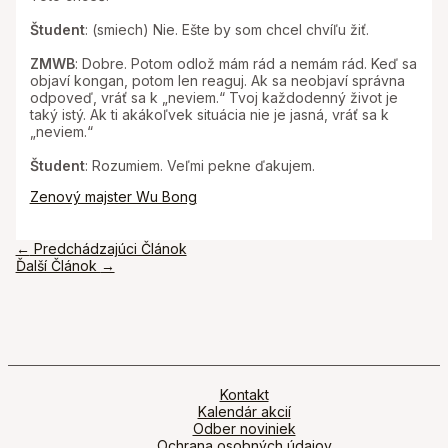
Študent
: (smiech) Nie. Ešte by som chcel chvíľu žiť.
ZMWB
: Dobre. Potom odlož mám rád a nemám rád. Keď sa
objaví kongan, potom len reaguj. Ak sa neobjaví správna
odpoveď, vráť sa k „neviem.“ Tvoj každodenný život je
taký istý. Ak ti akákoľvek situácia nie je jasná, vráť sa k
„neviem.“
Študent
: Rozumiem. Veľmi pekne ďakujem.
Zenový majster Wu Bong
Navigácia
←
Predchádzajúci Článok
v
Ďalší Článok
→
článku
Kontakt
Kalendár akcií
Odber noviniek
Ochrana osobných údajov