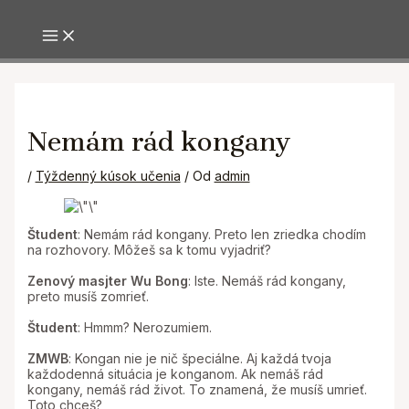
MAIN MENU
Preskočiť
na
obsah
Nemám rád kongany
/
Týždenný kúsok učenia
/ Od
admin
Študent
: Nemám rád kongany. Preto len zriedka chodím
na rozhovory. Môžeš sa k tomu vyjadriť?
Zenový masjter Wu Bong
: Iste. Nemáš rád kongany,
preto musíš zomrieť.
Študent
: Hmmm? Nerozumiem.
ZMWB
: Kongan nie je nič špeciálne. Aj každá tvoja
každodenná situácia je konganom. Ak nemáš rád
kongany, nemáš rád život. To znamená, že musíš umrieť.
Toto chceš?