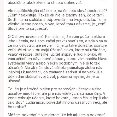
absolútno, akokoľvek to chcete definovať.
Ale najdôležitejšia otázka je, na čo tieto slová poukazujú?
„Zen“ neexistuje. Takže ak nie je žiadny zen, čo je tam?
Sedím tu na stoličke a odpovedám na tvoju otázku. To je
všetko. Meno pre to, slovo, ktoré tomu dávame, je „zen“.
Slová pre to sú „cesta“.
O Oshovi neviem nič. Pamätám si, že som počul niektoré
jeho učenia, než som začal praktizovať zen, a zdalo sa mi,
že ma oslovujú, ale neviem, či je to také dôležité. Existuje
veľa učiteľov, ktorí majú úžasné slová, ktoré sú užitočné,
však? Pretože, dúfajme, učiteľ inšpiruje ľudí k praxi. Ak
vám učiteľ len dáva nové nápady alebo vám napĺňa hlavu
systémom viery alebo niečím podobným, nie je to tak
užitočné. Ale ak nám slová učiteľa pomáhajú alebo nás
inšpirujú k meditácii, čo znamená sadnúť si na vankúš a
dôkladne skúmať svoj život, potom si myslím, že je to
úžasné.
To, čo je náročné nielen pre zenových učiteľov alebo
učiteľov meditácie, ale pre nás všetkých, sú naše činy. V
zene existuje učenie, ktoré hovorí: „Jeden čin je lepší ako
tisíc slov“. Ľudia môžu povedať mnoho úžasných vecí, ale
čo urobia?
Môžem povedať mojim deťom, že ich milujem a povedať