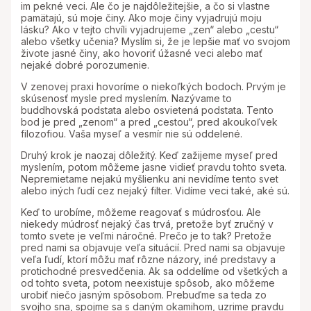
im pekné veci. Ale čo je najdôležitejšie, a čo si vlastne
pamätajú, sú moje činy. Ako moje činy vyjadrujú moju
lásku? Ako v tejto chvíli vyjadrujeme „zen“ alebo „cestu“
alebo všetky učenia? Myslím si, že je lepšie mať vo svojom
živote jasné činy, ako hovoriť úžasné veci alebo mať
nejaké dobré porozumenie.
V zenovej praxi hovoríme o niekoľkých bodoch. Prvým je
skúsenosť mysle pred myslením. Nazývame to
buddhovská podstata alebo osvietená podstata. Tento
bod je pred „zenom“ a pred „cestou“, pred akoukoľvek
filozofiou. Vaša myseľ a vesmír nie sú oddelené.
Druhý krok je naozaj dôležitý. Keď zažijeme myseľ pred
myslením, potom môžeme jasne vidieť pravdu tohto sveta.
Nepremietame nejakú myšlienku ani nevidíme tento svet
alebo iných ľudí cez nejaký filter. Vidíme veci také, aké sú.
Keď to urobíme, môžeme reagovať s múdrosťou. Ale
niekedy múdrosť nejaký čas trvá, pretože byť zručný v
tomto svete je veľmi náročné. Prečo je to tak? Pretože
pred nami sa objavuje veľa situácií. Pred nami sa objavuje
veľa ľudí, ktorí môžu mať rôzne názory, iné predstavy a
protichodné presvedčenia. Ak sa oddelíme od všetkých a
od tohto sveta, potom neexistuje spôsob, ako môžeme
urobiť niečo jasným spôsobom. Prebuďme sa teda zo
svojho sna, spojme sa s daným okamihom, uzrime pravdu