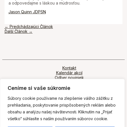
a odpovedajme s láskou a múdrosťou.
Jason Quinn JDPSN
Navigácia
←
Predchádzajúci Článok
v
Ďalší Článok
→
článku
Kontakt
Kalendár akcií
Odber noviniek
Ochrana osobných údajov
Ceníme si vaše súkromie
Súbory cookie používame na zlepšenie vášho zážitku z
prehliadania, poskytovanie prispôsobených reklám alebo
obsahu a analýzu našej návštevnosti. Kliknutím na „Prijať
všetko“ súhlasíte s naším používaním súborov cookie.
Copyright © 2026 Zenová škola Kwan Um