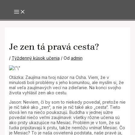
MAIN MENU
Preskočiť
na
obsah
Je zen tá pravá cesta?
/
Týždenný kúsok učenia
/ Od
admin
Otázka: Zaujíma ma tvoj názor na Osha. Viem, že v
minulosti boli problémy s jeho komunitou, ale myslím si, že
mal veľa zaujímavých vecí na zdieľanie. Na konci svojho
života vyhlásil zen ako cestu.
Jason: Neviem, či by som to niekedy povedal, pretože nie
je nič také ako „zen“, a nie je nič také ako „cesta“. Tieto
slová len na niečo poukazujú. Buddha v jednej sútre
povedal niečo veľmi zaujímavé: všetky rôzne učenia sú
ako prsty ukazujúce na Mesiac. Problém je v tom, že sa
ľudia pripútavajú k prstu, takže nemôžu vnímať Mesiac. Čo
je Mesiac? To je naša osvietená podstata, naše pravé ja,