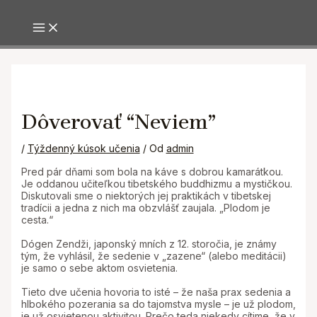
MAIN MENU
Preskočiť
na
obsah
Dôverovať “Neviem”
/
Týždenný kúsok učenia
/ Od
admin
Pred pár dňami som bola na káve s dobrou kamarátkou.
Je oddanou učiteľkou tibetského buddhizmu a mystičkou.
Diskutovali sme o niektorých jej praktikách v tibetskej
tradícii a jedna z nich ma obzvlášť zaujala. „Plodom je
cesta.“
Dógen Zendži, japonský mních z 12. storočia, je známy
tým, že vyhlásil, že sedenie v „zazene“ (alebo meditácii)
je samo o sebe aktom osvietenia.
Tieto dve učenia hovoria to isté – že naša prax sedenia a
hlbokého pozerania sa do tajomstva mysle – je už plodom,
je už osvietenou aktivitou. Prečo teda niekedy cítime, že v