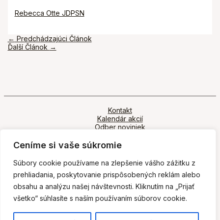
Rebecca Otte JDPSN
Navigácia
←
Predchádzajúci Článok
v
Ďalší Článok
→
článku
Kontakt
Kalendár akcií
Odber noviniek
Ochrana osobných údajov
Ceníme si vaše súkromie
Súbory cookie používame na zlepšenie vášho zážitku z
prehliadania, poskytovanie prispôsobených reklám alebo
obsahu a analýzu našej návštevnosti. Kliknutím na „Prijať
všetko“ súhlasíte s naším používaním súborov cookie.
Copyright © 2026 Zenová škola Kwan Um