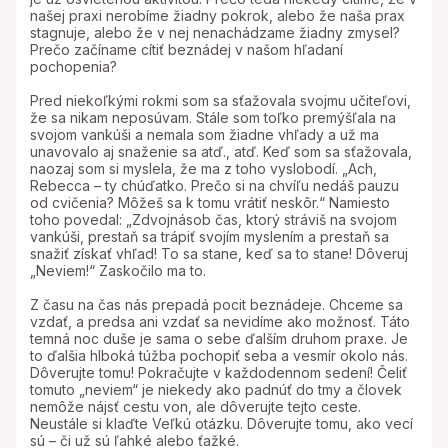
našej praxi nerobíme žiadny pokrok, alebo že naša prax
stagnuje, alebo že v nej nenachádzame žiadny zmysel?
Prečo začíname cítiť beznádej v našom hľadaní
pochopenia?
Pred niekoľkými rokmi som sa sťažovala svojmu učiteľovi,
že sa nikam neposúvam. Stále som toľko premýšľala na
svojom vankúši a nemala som žiadne vhľady a už ma
unavovalo aj snaženie sa atď., atď. Keď som sa sťažovala,
naozaj som si myslela, že ma z toho vyslobodí. „Ach,
Rebecca – ty chúďatko. Prečo si na chvíľu nedáš pauzu
od cvičenia? Môžeš sa k tomu vrátiť neskôr.“ Namiesto
toho povedal: „Zdvojnásob čas, ktorý stráviš na svojom
vankúši, prestaň sa trápiť svojím myslením a prestaň sa
snažiť získať vhľad! To sa stane, keď sa to stane! Dôveruj
„Neviem!“ Zaskočilo ma to.
Z času na čas nás prepadá pocit beznádeje. Chceme sa
vzdať, a predsa ani vzdať sa nevidíme ako možnosť. Táto
temná noc duše je sama o sebe ďalším druhom praxe. Je
to ďalšia hlboká túžba pochopiť seba a vesmír okolo nás.
Dôverujte tomu! Pokračujte v každodennom sedení! Čeliť
tomuto „neviem“ je niekedy ako padnúť do tmy a človek
nemôže nájsť cestu von, ale dôverujte tejto ceste.
Neustále si klaďte Veľkú otázku. Dôverujte tomu, ako vecí
sú – či už sú ľahké alebo ťažké.