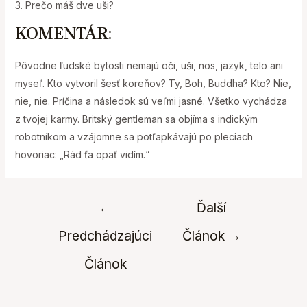
3. Prečo máš dve uši?
KOMENTÁR:
Pôvodne ľudské bytosti nemajú oči, uši, nos, jazyk, telo ani
myseľ. Kto vytvoril šesť koreňov? Ty, Boh, Buddha? Kto? Nie,
nie, nie. Príčina a následok sú veľmi jasné. Všetko vychádza
z tvojej karmy. Britský gentleman sa objíma s indickým
robotníkom a vzájomne sa potľapkávajú po pleciach
hovoriac: „Rád ťa opäť vidím.“
Navigácia
←
Ďalší
v
Predchádzajúci
Článok
→
článku
Článok