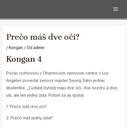
MAI
Preskočiť
na
Prečo máš dve oči?
obsah
/
Kongan
/ Od
admin
Kongan 4
Počas rozhovoru v Dharmovom zenovom centre v Los
Angeles povedal zenový majster Seung Sahn jednej
študentke: „Ľudské bytosti majú dve oči, dve nozdry a dve
uši, ale len jedny ústa. Potom sa jej spýtal:
1. Prečo máš dve oči?
2. Prečo máš jedny ústa?