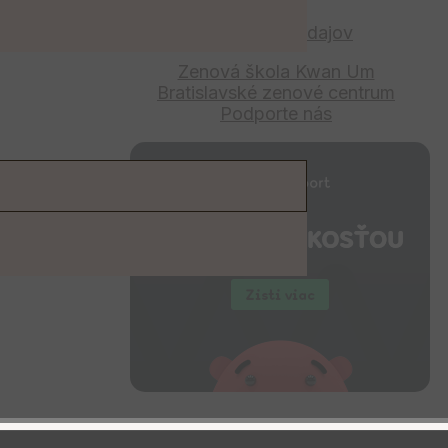
Odber noviniek
Ochrana osobných údajov
Zenová škola Kwan Um
Bratislavské zenové centrum
Podporte nás
LE