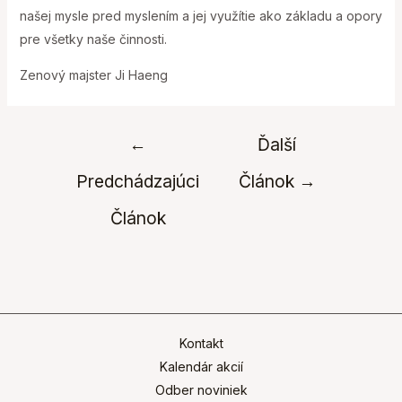
našej mysle pred myslením a jej využítie ako základu a opory
pre všetky naše činnosti.
Zenový majster Ji Haeng
Navigácia
←
Ďalší
v
Predchádzajúci
Článok
→
článku
Článok
Kontakt
Kalendár akcií
Odber noviniek