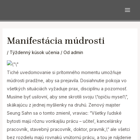
MAI
Preskočiť
na
Manifestácia múdrosti
obsah
/
Týždenný kúsok učenia
/ Od
admin
Tiché uvedomovanie si prítomného momentu umožňuje
múdrosti pradžne, aby sa prejavila. Dosiahnutie pokoja vo
všetkých situáciách vyžaduje prax, disciplínu a pozornosť.
Musíme byť usilovní, aby sme skrotili svoju \“opičiu myseľ\“,
skákajúcu z jednej myšlienky na druhú. Zenový majster
Seung Sahn sa o tomto zmienil, vraviac: “Všetky ľudské
bytosti majú rôznu vonkajšiu prácu – učiteľ, kancelársky
pracovník, stavebný pracovník, doktor, pravnik,\“ ale všetci
bez rozdielu majú rovnakú vnútornú prácu, a tou je nájdenie