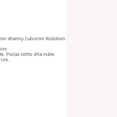
trom dharmy Ľuborom Košútom.
kov.
ede. Počas tohto dňa máte
n Um.