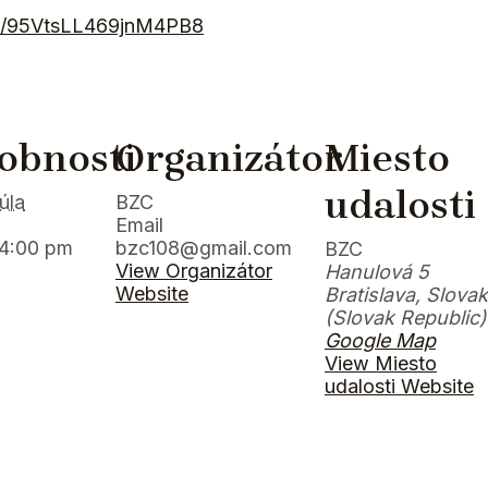
gle/95VtsLL469jnM4PB8
obnosti
Organizátor
Miesto
udalosti
júla
BZC
Email
 4:00 pm
bzc108@gmail.com
BZC
View Organizátor
Hanulová 5
Website
Bratislava
,
Slovak
(Slovak Republic)
Google Map
View Miesto
udalosti Website