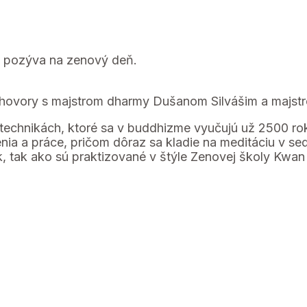
e pozýva na zenový deň.
ozhovory s majstrom dharmy Dušanom Silvášim a majs
technikách, ktoré sa v buddhizme vyučujú už 2500 ro
enia a práce, pričom dôraz sa kladie na meditáciu v s
, tak ako sú praktizované v štýle Zenovej školy Kwa