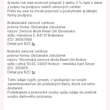
Aj tento rok máš možnosť prispieť 2 alebo 3 %-tami z dane
z príjmu na podporu naších zenových centier.
Preto by sme ťa chceli poprosiť o poskytnutie aj takejto
formy podpory.
Bratislavské zenové centrum
právna forma: Občianske združenie
názov: Zenová škola Kwan Um Slovensko
sídlo: Hanulova 5, 841 01 Bratislava
IČO: 36067458
Detail pre BZC
tu
.
Košické zenové centrum
právna forma: Občianske združenie
názov: Slovenská zenová škola Kwan Um Košice
sídlo: Letná 10/43, 04001 Košice – mestská časť Sever
IČO: 31314511
Detail pre KZC
tu
.
Tieto údaje vyplň, prosím, v spolupráci so svojím
zamestnávateľom do príslušných tlačív, ktoré od neho
dostaneš.
Podnikatelia a právnické osoby vpíšu údaje do políčok
svojho daňového priznania.