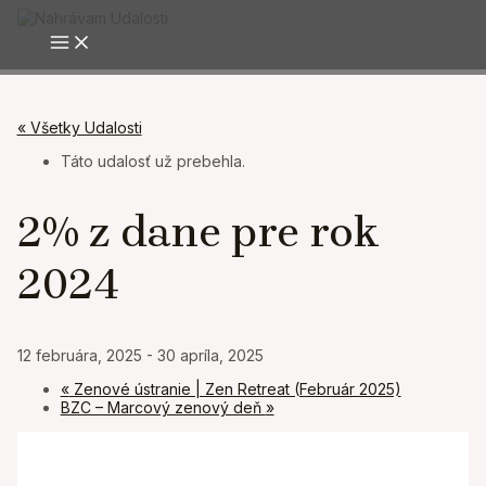
Preskočiť
na
MAIN MENU
obsah
« Všetky Udalosti
Táto udalosť už prebehla.
2% z dane pre rok
2024
12 februára, 2025
-
30 apríla, 2025
«
Zenové ústranie | Zen Retreat (Február 2025)
BZC – Marcový zenový deň
»